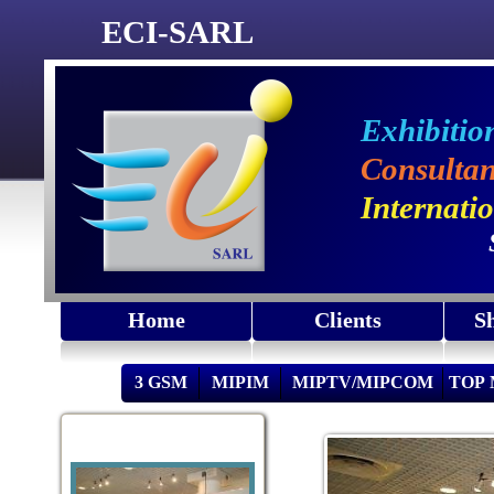
ECI-SARL
Exhibitio
Consultan
Internati
Home
Clients
S
3 GSM
MIPIM
MIPTV/MIPCOM
TOP